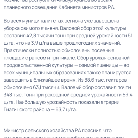
планерного совещания Кабинета министров РА.
Во всех муниципалитетах региона уже завершена
уборка озимого ячменя. Валовой сбор этой культуры
составил 42,8 тысячи тонн при средней урожайности 51
ц/га, что на 3,9 ц/га выше прошлогодних значений.
Практически полностью обмолочены посевные
площади с рапсом и тритикале. Сбор урожая основной
продовольственной культуры — озимой пшеницы — во
всех муниципальных образованиях также планируется
завершить в ближайшее время. Из 88,6 тыс. гектаров
обмолочено 63,1 тысячи. Валовый сбор составил почти
348 тыс. тонн при рекордной средней урожайности 59,4
ц/га. Наибольшую урожайность показали аграрии
Гиагинского района — 63,7 ц/га.
Министр сельского хозяйства РА пояснил, что
установившаяся погода способствует завершению