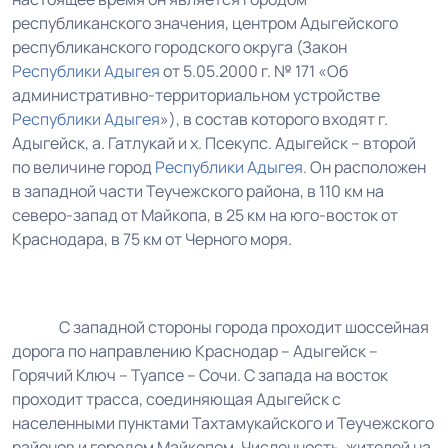
республиканского значения, центром Адыгейского
республиканского городского округа (Закон
Республики Адыгея
от 5.05.2000 г. № 171 «Об
административно-территориальном устройстве
Республики Адыгея
»), в состав которого входят г.
Адыгейск, а. Гатлукай и х. Псекупс. Адыгейск – второй
по величине город
Республики Адыгея
. Он расположен
в западной части Теучежского района, в 110 км на
северо-запад от Майкопа, в 25 км на юго-восток от
Краснодара, в 75 км от Черного моря.
С западной стороны города проходит шоссейная
дорога по направлению Краснодар – Адыгейск –
Горячий Ключ – Туапсе – Сочи. С запада на восток
проходит трасса, соединяющая Адыгейск с
населенными пунктами Тахтамукайского и Теучежского
районов и городом Майкопом. Численность жителей на