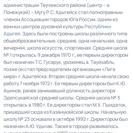
администрации Теучежского района (центр – а.
Понежукай) – Мугу Р.С. Адыгейск стал полноправным
членом Ассоциации городов Юга России, одним из
важных центров духовной культуры
Республики
Адыгея
. Здесь были построены школы различного типа:
общеобразовательные, средние, одна начальная, одна
вечерняя, школа искусств, спортивная. Средняя школа
№ 1 открылась 9 декабря 1970 г., ее первым директором
был назначен Т.С. Гусарук, уроженец а. Тауйхабль,
позже он стал председателем организации «Лига
мира» г. Адыгейска. Вторая средняя школа начала свою
работу 7 ноября 1972 г. Ее первым директором был К.Ю.
Ашинов, ранее занимавший должность директора
Эдепсукайской средней школы. Средняя школа № 3
открылась в 1980 г. Ее директором стал М.Х. Пшидаток,
пришедший сюда из Казанукайской школы. Начальную
школу № 23 основали в октябре 1992 г. Директором был
назначен А.Ю. Удычак. Также в городе развивалось