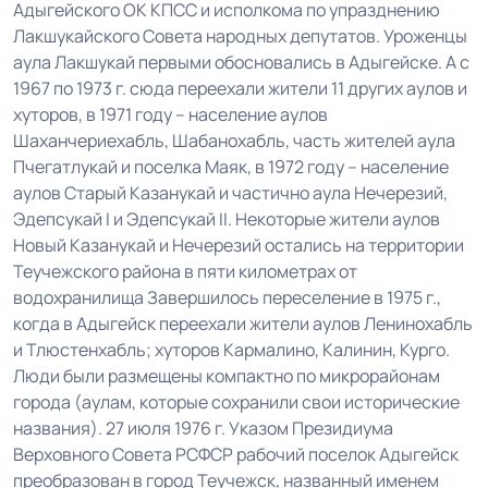
Адыгейского ОК КПСС и исполкома по упразднению
Лакшукайского Совета народных депутатов. Уроженцы
аула Лакшукай первыми обосновались в Адыгейске. А с
1967 по 1973 г. сюда переехали жители 11 других аулов и
хуторов, в 1971 году – население аулов
Шаханчериехабль, Шабанохабль, часть жителей аула
Пчегатлукай и поселка Маяк, в 1972 году – население
аулов Старый Казанукай и частично аула Нечерезий,
Эдепсукай I и Эдепсукай II. Некоторые жители аулов
Новый Казанукай и Нечерезий остались на территории
Теучежского района в пяти километрах от
водохранилища Завершилось переселение в 1975 г.,
когда в Адыгейск переехали жители аулов Ленинохабль
и Тлюстенхабль; хуторов Кармалино, Калинин, Курго.
Люди были размещены компактно по микрорайонам
города (аулам, которые сохранили свои исторические
названия). 27 июля 1976 г. Указом Президиума
Верховного Совета РСФСР рабочий поселок Адыгейск
преобразован в город Теучежск, названный именем