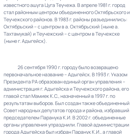
известного ашуга Цуга Теучежа. В апреле 1981 г. город
стал районным центром объединенного Октябрьского и
Теучежского районов. В 1983 г. районы разъединились:
Октябрьский – с центром в а. Октябрьский (ныне а.
Тахтамукай) и Теучежский – с центром в Теучежске
(ныне г. Адыгейск).
26 сентября 1990 г. городу было возвращено
первоначальное название – Адыгейск. В 1993 г. Указом
Президента РА образован единый орган управления –
администрация г. Адыгейска и Теучежского района, его
главой стал Мамиек К.С., назначенный в 1997 г. по
результатам выборов. Был создан также объединенный
Совет народных депутатов города и района, избравший
председателем Паранука К.И. В 2002 г. объединенные
органы управления упразднили. Главой администрации
города Адыгейска был избран Паранук К.И., а главой