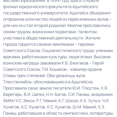
высшее образование: в 1999 году здесь открыли
филиал юридического факультета Адыгейского
государственного университета. Адыгейск объединил
огоромное количество людей из переселенных аулов –
для них он стал второй родиной. Многие прославились
своим трудом, воинскими подвигами, талантом,
участием в общественной деятельности. Жители
города гордятся своими земляками – героями
Советского Союза, Социалистического труда, учеными,
врачами, работниками культуры, педагогами. Высокие
воинские награды завоевали К.Б. Бжигаков – Герой
Советского Союза, Г.М. Кошаков – кавалер ордена
Славы трех степеней. Оба уроженцы аула
Тлюстенхабль, обосновавшиеся в Адыгейске.
Прославили свою землю писатели Ю.И. Тлюстен, X.Я.
Беретарь, В.И. Цапко, Н.Н. Багов, С.И. Панеш, академики
АМАН У.С. Зекох, Р.Г. Мамий, К.Г. Шаззо, К.К. Хутыз, Ч.И.
Хунагов, А.С. Хунагов, Х.С. Хунагов, Ш.М. Мамий, Х.З.
Панеш, работавшие в области лингвистики, литературы,