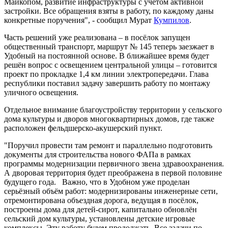
Майкопом, развитие инфраструктуры с учётом активной
застройки. Все обращения взяты в работу, по каждому даны
конкретные поручения", - сообщил Мурат
Кумпилов
.
Часть решений уже реализована – в посёлок запущен
общественный транспорт, маршрут № 145 теперь заезжает в
Удобный на постоянной основе. В ближайшее время будет
решён вопрос с освещением центральной улицы – готовится
проект по прокладке 1,4 км линии электропередачи. Глава
республики поставил задачу завершить работу по монтажу
уличного освещения.
Отдельное внимание благоустройству территории у сельского
дома культуры и дворов многоквартирных домов, где также
расположен фельдшерско-акушерский пункт.
"Поручил провести там ремонт и параллельно подготовить
документы для строительства нового ФАПа в рамках
программы модернизации первичного звена здравоохранения.
А дворовая территория будет преображена в первой половине
будущего года. Важно, что в Удобном уже проделан
серьёзный объём работ: модернизированы инженерные сети,
отремонтирована объездная дорога, ведущая в посёлок,
построены дома для детей-сирот, капитально обновлён
сельский дом культуры, установлены детские игровые
комплексы. Эту работу будем продолжать. Все задачи по