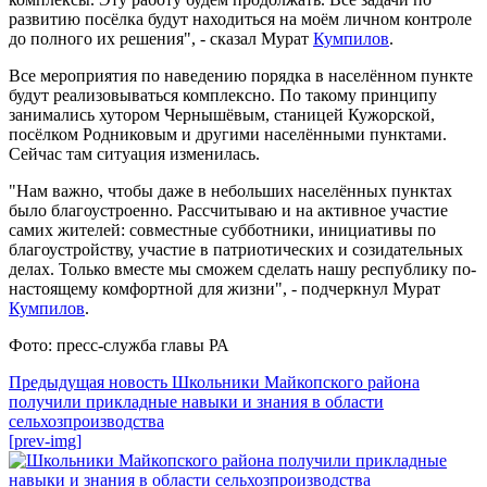
развитию посёлка будут находиться на моём личном контроле
до полного их решения", - сказал Мурат
Кумпилов
.
Все мероприятия по наведению порядка в населённом пункте
будут реализовываться комплексно. По такому принципу
занимались хутором Чернышёвым, станицей Кужорской,
посёлком Родниковым и другими населёнными пунктами.
Сейчас там ситуация изменилась.
"Нам важно, чтобы даже в небольших населённых пунктах
было благоустроенно. Рассчитываю и на активное участие
самих жителей: совместные субботники, инициативы по
благоустройству, участие в патриотических и созидательных
делах. Только вместе мы сможем сделать нашу республику по-
настоящему комфортной для жизни", - подчеркнул Мурат
Кумпилов
.
Фото: пресс-служба главы РА
Предыдущая новость
Школьники Майкопского района
получили прикладные навыки и знания в области
сельхозпроизводства
[prev-img]