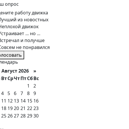
ш опрос
ените работу движка
Лучший из новостных
Неплохой движок
Устраивает ... но ...
Встречал и получше
Совсем не понравился
олосовать
лендарь
вгуст 2026 »
н
Вт
Ср
Чт
Пт
Сб
Вс
1
2
4
5
6
7
8
9
11
12
13
14
15
16
18
19
20
21
22
23
25
26
27
28
29
30