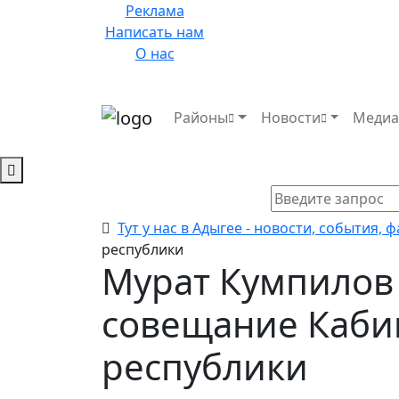
Реклама
Написать нам
О нас
Районы
Новости
Меди
Тут у нас в Адыгее - новости, события, 
республики
Мурат Кумпилов
совещание Каби
республики