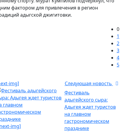
нному спорту. Мурат Кумпилов подчеркнул, что
одним фактором для привлечения в регион
традиций адыгской джигитовки.
0
1
2
3
4
5
next-img]
Следуюшая новость
Фестиваль
адыгейского сыра:
Адыгея ждет туристов
на главном
гастрономическом
/next-img]
празднике