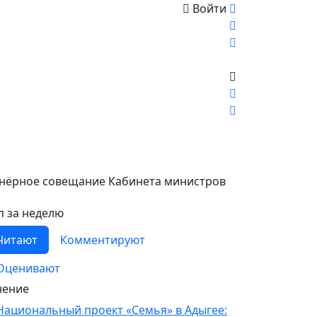
Войти
анёрное совещание Кабинета министров
п за неделю
Читают
Комментируют
Оценивают
ение