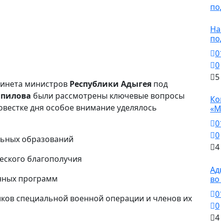
Н
На
по
0
0
5
бинета министров
Республики Адыгея
под
Н
мпилова
были рассмотрены ключевые вопросы
Ко
овестке дня особое внимание уделялось
«М
0
0
льных образований
4
еского благополучия
Н
Ад
енных программ
во
0
ков специальной военной операции и членов их
0
4