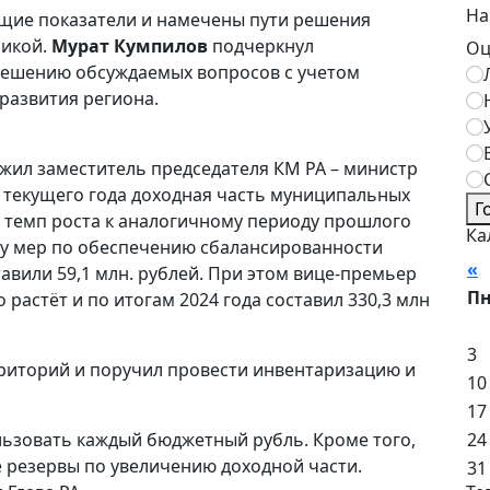
На
ущие показатели и намечены пути решения
ликой.
Мурат Кумпилов
подчеркнул
Оц
решению обсуждаемых вопросов с учетом
развития региона.
жил заместитель председателя КМ РА – министр
ев текущего года доходная часть муниципальных
Г
– темп роста к аналогичному периоду прошлого
Ка
ку мер по обеспечению сбалансированности
«
А
авили 59,1 млн. рублей. При этом вице-премьер
П
 растёт и по итогам 2024 года составил 330,3 млн
3
рриторий и поручил провести инвентаризацию и
10
17
24
ьзовать каждый бюджетный рубль. Кроме того,
е резервы по увеличению доходной части.
31