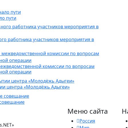
ло пути
ого работника участников мероприятия в
межведомственной комиссии по вопросам
нной операции
тии центра «Молодёжь Адыгеи»
 совещание
Меню сайта
Н
Россия
s.NET»
Мир