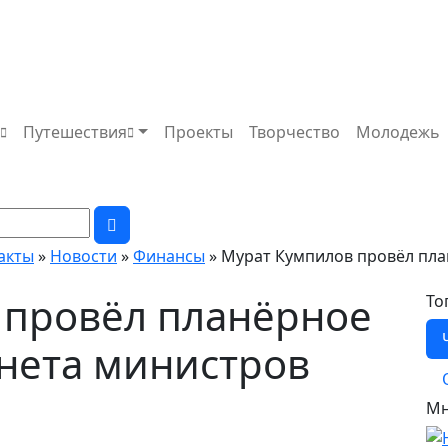
а
Путешествия
Проекты
Творчество
Молодежь
факты
»
Новости
»
Финансы
» Мурат Кумпилов провёл пл
 провёл планёрное
То
нета министров
Мн