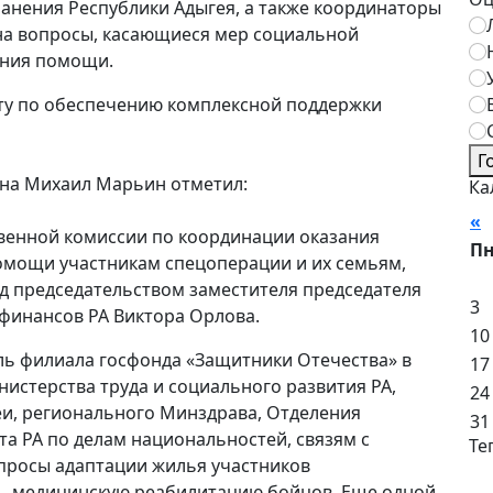
анения Республики Адыгея, а также координаторы
на вопросы, касающиеся мер социальной
ения помощи.
ту по обеспечению комплексной поддержки
Г
йона Михаил Марьин отметил:
Ка
«
А
венной комиссии по координации оказания
П
мощи участникам спецоперации и их семьям,
д председательством заместителя председателя
3
финансов РА Виктора Орлова.
10
ль филиала госфонда «Защитники Отечества» в
17
нистерства труда и социального развития РА,
24
еи, регионального Минздрава, Отделения
31
та РА по делам национальностей, связям с
Те
просы адаптации жилья участников
, медицинскую реабилитацию бойцов. Еще одной