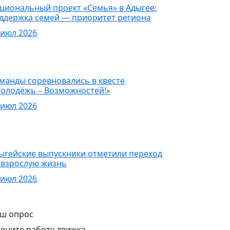
циональный проект «Семья» в Адыгее:
ддержка семей — приоритет региона
 июл 2026
овости
манды соревновались в квесте
олодёжь – Возможностей!»
 июл 2026
овости
ыгейские выпускники отметили переход
 взрослую жизнь
 июл 2026
ш опрос
ените работу движка