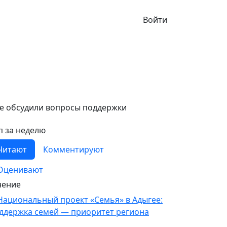
Войти
е обсудили вопросы поддержки
п за неделю
Читают
Комментируют
Оценивают
ение
овости