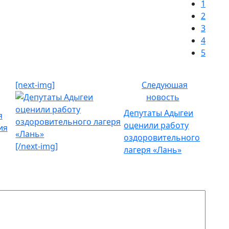
1
2
3
4
5
[next-img]
Следуюшая
новость
Депутаты Адыгеи
оценили работу
оздоровительного
[/next-img]
лагеря «Лань»