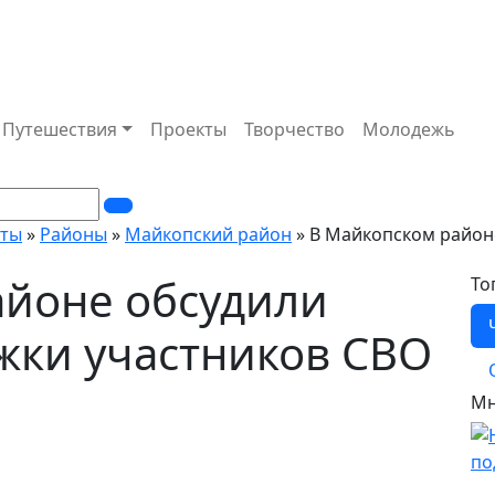
Путешествия
Проекты
Творчество
Молодежь
кты
»
Районы
»
Майкопский район
» В Майкопском район
айоне обсудили
То
жки участников СВО
Мн
Н