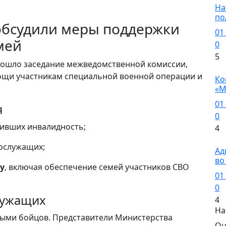
На
по
обсудили меры поддержки
01
мей
0
5
рошло заседание межведомственной комиссии,
Н
щи участникам специальной военной операции и
Ко
«М
01
я
0
чивших инвалидность;
4
Н
ослужащих;
Ад
во
у
, включая обеспечение семей участников СВО
01
0
лужащих
4
На
ными бойцов. Представители Министерства
Оц