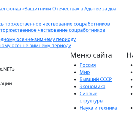
иал фонда «Защитники Отечества» в Адыгее за два
 торжественное чествование соцработников
дному осенне-зимнему периоду
Меню сайта
Н
Россия
s.NET»
Мир
Бывший СССР
рации
Экономика
Сиовые
структуры
Наука и техника