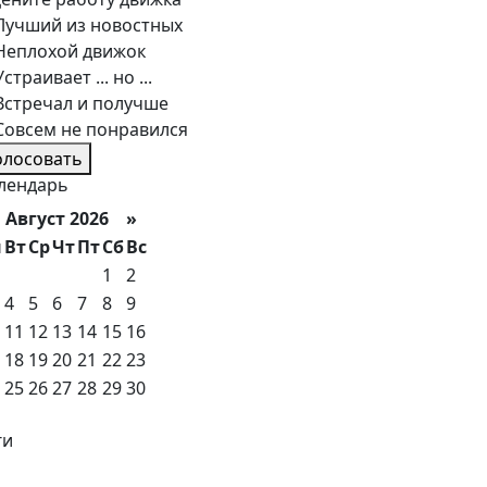
Лучший из новостных
Неплохой движок
Устраивает ... но ...
Встречал и получше
Совсем не понравился
олосовать
лендарь
вгуст 2026 »
н
Вт
Ср
Чт
Пт
Сб
Вс
1
2
4
5
6
7
8
9
11
12
13
14
15
16
18
19
20
21
22
23
25
26
27
28
29
30
ги