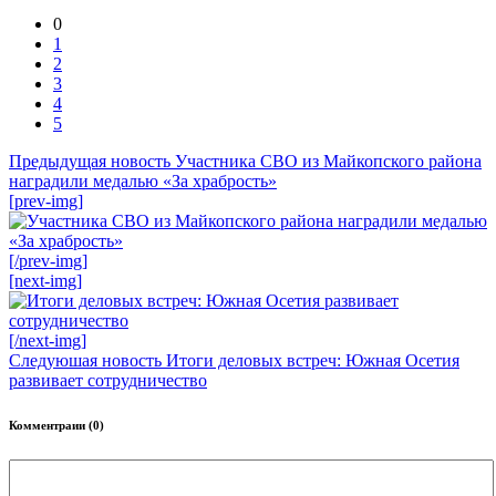
0
1
2
3
4
5
Предыдущая новость
Участника СВО из Майкопского района
наградили медалью «За храбрость»
[prev-img]
[/prev-img]
[next-img]
[/next-img]
Следуюшая новость
Итоги деловых встреч: Южная Осетия
развивает сотрудничество
Комментраии (0)