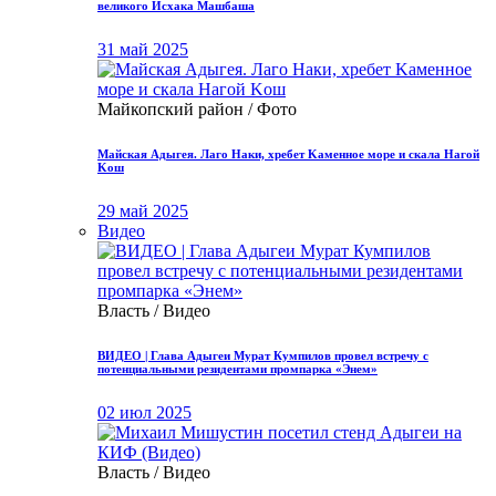
великого Исхака Машбаша
31 май 2025
Майкопский район / Фото
Μайская Адыгея. Лaгo Нaки, хрeбет Κамeннoе мopе и скалa Нaгoй
Κoш
29 май 2025
Видео
Власть / Видео
ВИДЕО | Глава Адыгеи Мурат Кумпилов провел встречу с
потенциальными резидентами промпарка «Энем»
02 июл 2025
Власть / Видео