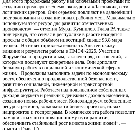
Для этого продолжаем работу над ключевыми проектами по
созданию промпарка «Энем», экокурорта «Лагонаки», сети
логических центров. Они серьезно повлияют на дальнейший
рост экономики и создание новых рабочих мест. Максимально
используем этот ресурс для развития отечественных
производств», — отметил Мурат Кумпилов. Глава РА также
подчеркнул, что сейчас в республике в работе находятся
проекты с общим объёмом инвестиций свыше 93,8 млрд
рублей. На инвестпривлекательность Адыгеи окажут
влияние и результаты работы в ПМЭФ-2025. Участие в
Форуме было продуктивным, заключен ряд соглашений, за
которыми последуют конкретные дела. Они дополнят
большую работу в социальной и экономической сферах
жизни. «Продолжим выполнять задачи по экономическому
росту, обеспечению продовольственной безопасности,
развитию социальной, инженерной и транспортной
инфраструктуры. Работаем над повышением собственных
доходов бюджета и реальных денежных доходов населения,
созданию новых рабочих мест. Консолидируем собственные
ресурсы региона, возможности бизнес-проектов, новых
нацпроектов и госпрограмм. В комплексе эта работа позволит
нам двигаться по инновационному пути развития,
обеспечивать стабильный рост качества жизни людей», —
отметил Глава РА.