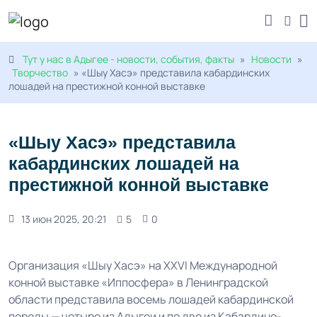
Тут у нас в Адыгее - новости, события, факты
»
Новости
»
Творчество
» «Шыу Хасэ» представила кабардинских
лошадей на престижной конной выставке
«Шыу Хасэ» представила
кабардинских лошадей на
престижной конной выставке
13 июн 2025, 20:21
5
0
Организация «Шыу Хасэ» на XXVI Международной
конной выставке «Иппосфера» в Ленинградской
области представила восемь лошадей кабардинской
породы — четыре из Адыгеи и по две из Кабардино-