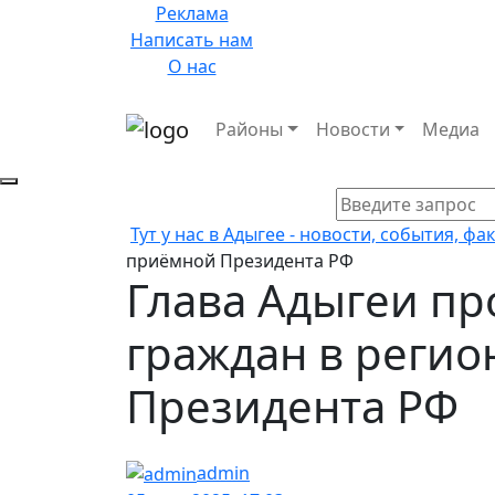
Реклама
Написать нам
О нас
Районы
Новости
Медиа
Тут у нас в Адыгее - новости, события, фа
приёмной Президента РФ
Глава Адыгеи п
граждан в реги
Президента РФ
admin