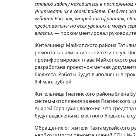
ставлю задачу находиться в постоянном 
учитывать их в своей работе. Следует и
«Единой России», «Народного фронта», о
представлены на всех уровнях и могут сер
власти,
— прокомментировал руководите
Жительница Майкопского района Татьяна
ремонта канализационной сети по ул. Цве
проинформировал глава Майкопского рай
разработана проектно-сметная документ
бюджета. Работы будут выполнены в срок 
9,4 млн. рублей.
Жительница Гиагинского района Елена Б
системы отопления здания Гиагинского ц
Андрей Таранухин доложил, что средства
будут выделены из местного бюджета в су
Обращение от жителя Тахтамукайского р
необходимости ремонта зданий СОШ № 25