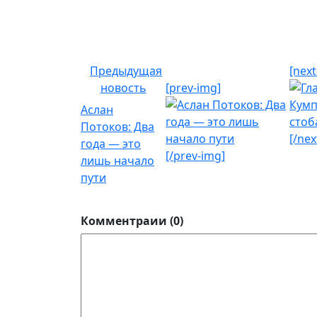
Предыдущая
[next
новость
[prev-img]
Аслан
Потоков: Два
[/nex
года — это
[/prev-img]
лишь начало
пути
Комментраии (0)