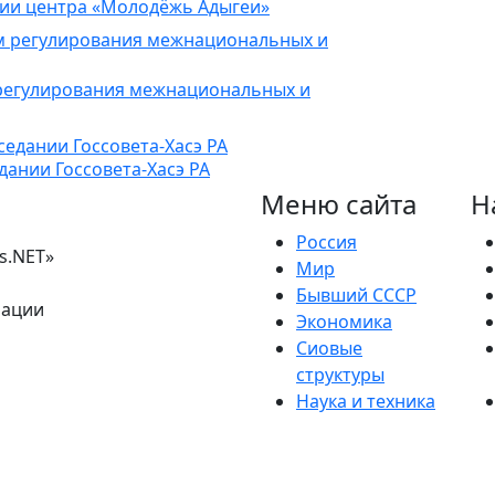
тии центра «Молодёжь Адыгеи»
регулирования межнациональных и
дании Госсовета-Хасэ РА
Меню сайта
Н
Россия
s.NET»
Мир
Бывший СССР
рации
Экономика
Сиовые
структуры
Наука и техника