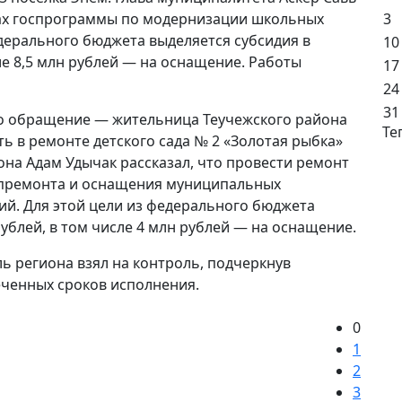
3
ах госпрограммы по модернизации школьных
едерального бюджета выделяется субсидия в
10
ле 8,5 млн рублей — на оснащение. Работы
17
24
31
о обращение — жительница Теучежского района
Те
 в ремонте детского сада № 2 «Золотая рыбка»
йона Адам Удычак рассказал, что провести ремонт
капремонта и оснащения муниципальных
й. Для этой цели из федерального бюджета
рублей, в том числе 4 млн рублей — на оснащение.
 региона взял на контроль, подчеркнув
ченных сроков исполнения.
0
1
2
3