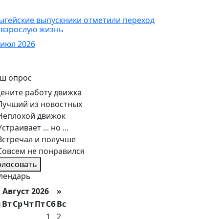
овости
ыгейские выпускники отметили переход
 взрослую жизнь
 июл 2026
ш опрос
ените работу движка
Лучший из новостных
Неплохой движок
Устраивает ... но ...
Встречал и получше
Совсем не понравился
олосовать
лендарь
вгуст 2026 »
н
Вт
Ср
Чт
Пт
Сб
Вс
1
2