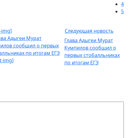
4
5
-img]
Следуюшая новость
Глава Адыгеи Мурат
Кумпилов сообщил о
первых стобалльниках
t-img]
по итогам ЕГЭ