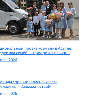
овости
циональный проект «Семья» в Адыгее:
ддержка семей — приоритет региона
 июл 2026
овости
манды соревновались в квесте
олодёжь – Возможностей!»
 июл 2026