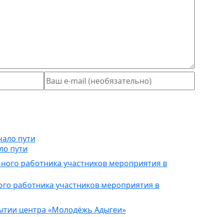
ло пути
ого работника участников мероприятия в