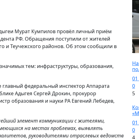
Адыгеи Мурат Кумпилов провёл личный приём
дента РФ. Обращения поступили от жителей
го и Теучежского районов. Об этом сообщили в
Н
На
значимых тем: инфраструктуры, образования,
по
01
0
ие главный федеральный инспектор Аппарата
5
блике Адыгея Сергей Дрокин, прокурор
стр образования и науки РА Евгений Лебедев,
Н
Ко
«М
ейший элемент коммуникации с жителями,
01
меющихся на местах проблемах, выявлять
0
ипалитетов, руководителями отраслевых ведомств
4