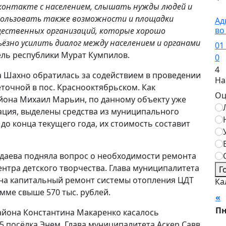
контакте с населением, слышать нужды людей и
Н
спользовать также возможности и площадки
Ад
во
бщественных организаций, которые хорошо
ьёзно усилить диалог между населением и органами
01
ль республики Мурат Кумпилов.
0
4
 Шахно обратилась за содействием в проведении
На
точной в пос. Краснооктябрьском. Как
Оц
она Михаил Марьин, по данному объекту уже
ация, выделены средства из муниципального
до конца текущего года, их стоимость составит
удаева подняла вопрос о необходимости ремонта
ентра детского творчества. Глава муниципалитета
Г
 на капитальный ремонт системы отопления ЦДТ
Ка
мме свыше 570 тыс. рублей.
«
А
П
айона Константина Макаренко касалось
 посёлка Энем. Глава муниципалитета Аскер Савв