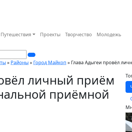
Путешествия
Проекты
Творчество
Молодежь
кты
»
Районы
»
Город Майкоп
» Глава Адыгеи провёл лич
ровёл личный приём
То
ональной приёмной
Мн