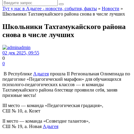
Тут у нас в Адыгее - новости, события, факты
»
Новости
»
Школьники Тахтамукайского района снова в числе лучших
Школьники Тахтамукайского района
снова в числе лучших
admin
02 дек 2025, 09:55
0
0
В Республике
Адыгея
прошла II Региональная Олимпиада по
педагогике «Педагогический марафон» для обучающихся
психолого-педагогических классов — и команды
Тахтамукайского района блестяще проявили себя, заняв
призовые места!
III место — команда «Педагогическая градация»,
СШ № 10, а. Козет
II место — команда «Созвездие талантов»,
СШ № 19, а. Новая
Адыгея