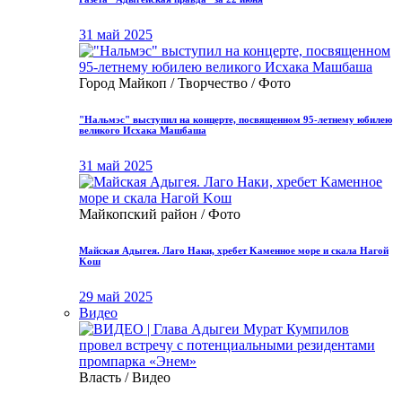
31 май 2025
Город Майкоп / Творчество / Фото
"Нальмэс" выступил на концерте, посвященном 95-летнему юбилею
великого Исхака Машбаша
31 май 2025
Майкопский район / Фото
Μайская Адыгея. Лaгo Нaки, хрeбет Κамeннoе мopе и скалa Нaгoй
Κoш
29 май 2025
Видео
Власть / Видео