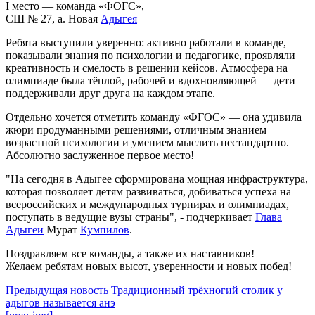
I место — команда «ФОГС»,
СШ № 27, а. Новая
Адыгея
Ребята выступили уверенно: активно работали в команде,
показывали знания по психологии и педагогике, проявляли
креативность и смелость в решении кейсов. Атмосфера на
олимпиаде была тёплой, рабочей и вдохновляющей — дети
поддерживали друг друга на каждом этапе.
Отдельно хочется отметить команду «ФГОС» — она удивила
жюри продуманными решениями, отличным знанием
возрастной психологии и умением мыслить нестандартно.
Абсолютно заслуженное первое место!
"На сегодня в Адыгее сформирована мощная инфраструктура,
которая позволяет детям развиваться, добиваться успеха на
всероссийских и международных турнирах и олимпиадах,
поступать в ведущие вузы страны", - подчеркивает
Глава
Адыгеи
Мурат
Кумпилов
.
Поздравляем все команды, а также их наставников!
Желаем ребятам новых высот, уверенности и новых побед!
Предыдущая новость
Традиционный трёхногий столик у
адыгов называется анэ