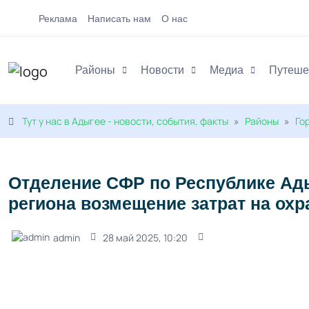
Реклама
Написать нам
О нас
Районы
Новости
Медиа
Путеше
Тут у нас в Адыгее - новости, события, факты
»
Районы
»
Го
Отделение СФР по Республике Ад
региона возмещение затрат на охр
admin
28 май 2025, 10:20