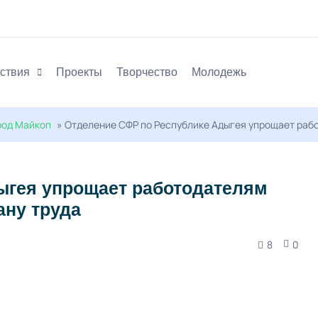
ствия
Проекты
Творчество
Молодежь
род Майкоп
» Отделение СФР по Республике Адыгея упрощает рабо
ыгея упрощает работодателям
ану труда
8
0