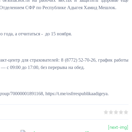
 безопасности на рабочих местах и защитить здоровье еще
й Отделением СФР по Республике Адыгея Хамид Мешлок.
 года, а отчитаться -
до 15 ноября.
т-центр для страхователей: 8 (8772) 52-70-26, график работы
 — с 09:00 до 17:00, без перерыва на обед.
u/group/70000001891168, https://t.me/osfrrespublikaadigeya.
0
1
2
3
4
5
[next-img]