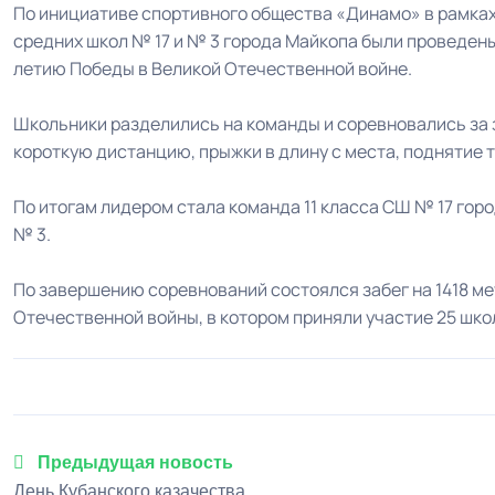
По инициативе спортивного общества «Динамо» в рамках
средних школ № 17 и № 3 города Майкопа были проведен
летию Победы в Великой Отечественной войне.
Школьники разделились на команды и соревновались за з
короткую дистанцию, прыжки в длину с места, поднятие 
По итогам лидером стала команда 11 класса СШ № 17 гор
№ 3.
По завершению соревнований состоялся забег на 1418 м
Отечественной войны, в котором приняли участие 25 шко
Предыдущая новость
День Кубанского казачества