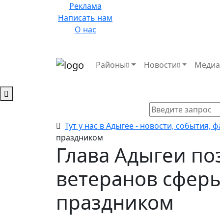
Реклама
Написать нам
О нас
Районы
Новости
Меди
Тут у нас в Адыгее - новости, события, 
праздником
Глава Адыгеи по
ветеранов сферы
праздником