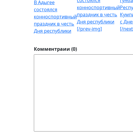
В Адыгее
состоялся
конноспортивный
праздник в честь
[/prev-img]
[/nex
Дня республики
Комментраии (0)