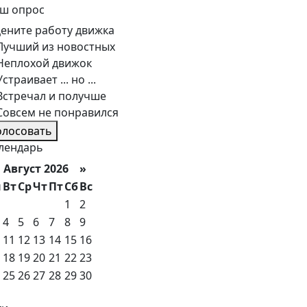
ш опрос
ените работу движка
Лучший из новостных
Неплохой движок
Устраивает ... но ...
Встречал и получше
Совсем не понравился
олосовать
лендарь
вгуст 2026 »
н
Вт
Ср
Чт
Пт
Сб
Вс
1
2
4
5
6
7
8
9
11
12
13
14
15
16
18
19
20
21
22
23
25
26
27
28
29
30