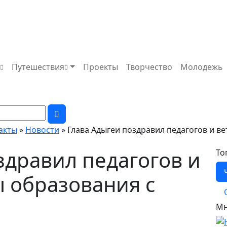
а
Путешествия
Проекты
Творчество
Молодежь
факты
»
Новости
» Глава Адыгеи поздравил педагогов и в
здравил педагогов и
То
 образования с
Мн