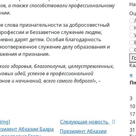
На
ов, а также способствовали профессиональному
ении.
Оц
е слова признательности за добросовестный
профессии и беззаветное служение людям,
невно дарят детям. Особая благодарность
амоотверженное служение делу образования и
ажения и признания.
Г
Ка
пкого здоровья, благополучия, целеустремленных,
овых идей, успехов в профессиональной
«
А
ов и начинаний, всего самого доброго!»
, –
П
3
10
17
-img]
Следуюшая новость
24
31
Президент Абхазии