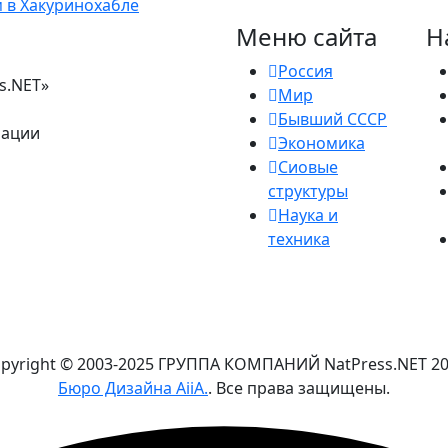
 в Хакуринохабле
Меню сайта
Н
Россия
s.NET»
Мир
Бывший СССР
рации
Экономика
Сиовые
структуры
Наука и
техника
pyright © 2003-2025 ГРУППА КОМПАНИЙ NatPress.NET
2
Бюро Дизайна AiiA.
. Все права защищены.