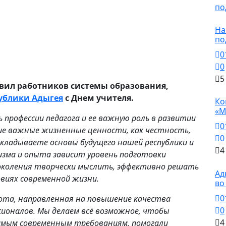
Н
На
по
0
0
5
вил работников системы образования,
Н
ублики Адыгея
с Днем учителя.
Ко
«М
профессии педагога и ее важную роль в развитии
0
ие важные жизненные ценности, как честность,
0
кладываете основы будущего нашей республики и
4
изма и опыта зависит уровень подготовки
Н
околения творчески мыслить, эффективно решать
Ад
овиях современной жизни.
во
0
ота, направленная на повышение качества
0
сионалов. Мы делаем всё возможное, чтобы
4
амым современным требованиям, помогали