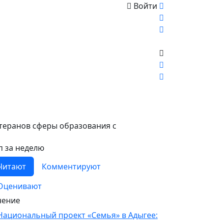
Войти
етеранов сферы образования с
п за неделю
Читают
Комментируют
Оценивают
ение