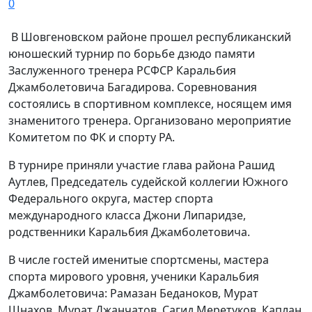
0
В Шовгеновском районе прошел республиканский
юношеский турнир по борьбе дзюдо памяти
Заслуженного тренера РСФСР Каральбия
Джамболетовича Багадирова. Соревнования
состоялись в спортивном комплексе, носящем имя
знаменитого тренера. Организовано мероприятие
Комитетом по ФК и спорту РА.
В турнире приняли участие глава района Рашид
Аутлев, Председатель судейской коллегии Южного
Федерального округа, мастер спорта
международного класса Джони Липаридзе,
родственники Каральбия Джамболетовича.
В числе гостей именитые спортсмены, мастера
спорта мирового уровня, ученики Каральбия
Джамболетовича: Рамазан Беданоков, Мурат
Шнахов, Мурат Джанчатов, Сагид Меретуков, Каплан