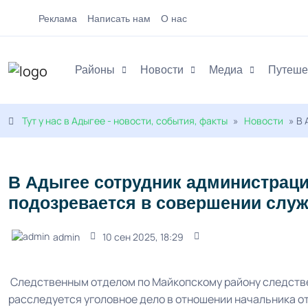
Реклама
Написать нам
О нас
Районы
Новости
Медиа
Путеше
Тут у нас в Адыгее - новости, события, факты
»
Новости
» В 
В Адыгее сотрудник администрац
подозревается в совершении служ
admin
10 сен 2025, 18:29
Следственным отделом по Майкопскому району следстве
расследуется уголовное дело в отношении начальника о