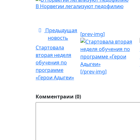
В Норвегии легализуют педофилию
Предыдущая
[prev-img]
новость
Стартовала
вторая неделя
обучения по
программе
[/prev-img]
«Герои Адыгеи»
Комментраии (0)