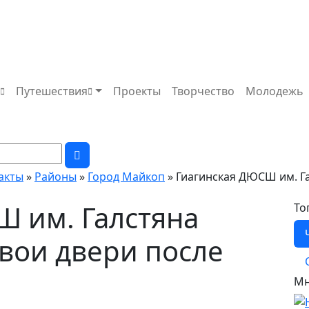
а
Путешествия
Проекты
Творчество
Молодежь
факты
»
Районы
»
Город Майкоп
» Гиагинская ДЮСШ им. Га
 им. Галстяна
То
свои двери после
Мн