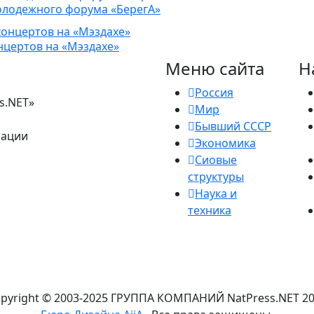
молодежного форума «БерегА»
нцертов на «Мэздахе»
Меню сайта
Н
Россия
s.NET»
Мир
Бывший СССР
рации
Экономика
Сиовые
структуры
Наука и
техника
pyright © 2003-2025 ГРУППА КОМПАНИЙ NatPress.NET
2