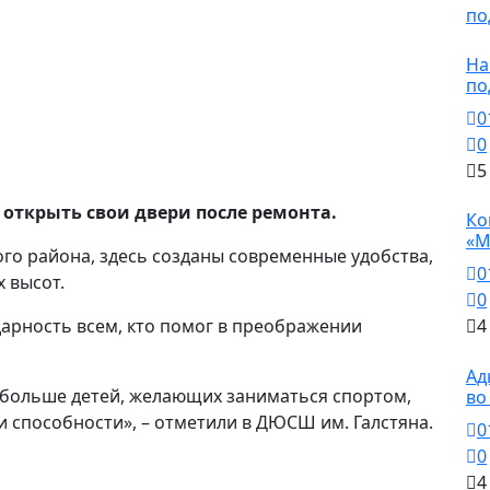
Н
На
по
0
0
5
Н
 открыть свои двери после ремонта.
Ко
«М
го района, здесь созданы современные удобства,
0
 высот.
0
арность всем, кто помог в преображении
4
Н
Ад
 больше детей, желающих заниматься спортом,
во
и способности», – отметили в ДЮСШ им. Галстяна.
0
0
4