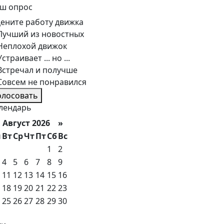
ш опрос
ените работу движка
Лучший из новостных
Неплохой движок
Устраивает ... но ...
Встречал и получше
Совсем не понравился
олосовать
лендарь
вгуст 2026 »
н
Вт
Ср
Чт
Пт
Сб
Вс
1
2
4
5
6
7
8
9
11
12
13
14
15
16
18
19
20
21
22
23
25
26
27
28
29
30