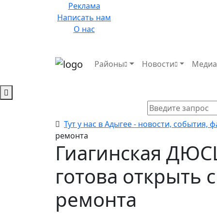
Реклама
Написать нам
О нас
Районы
Новости
Меди
Тут у нас в Адыгее - новости, события, 
ремонта
Гиагинская ДЮСШ
готова открыть 
ремонта