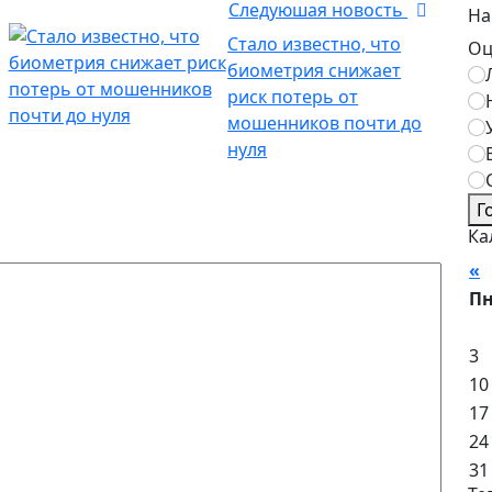
Следуюшая новость
На
Стало известно, что
Оц
биометрия снижает
риск потерь от
мошенников почти до
нуля
Г
Ка
«
А
П
3
10
17
24
31