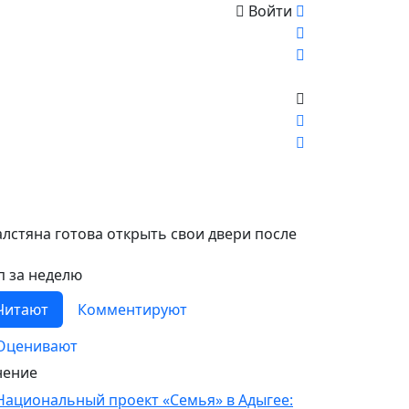
Войти
лстяна готова открыть свои двери после
п за неделю
Читают
Комментируют
Оценивают
ение