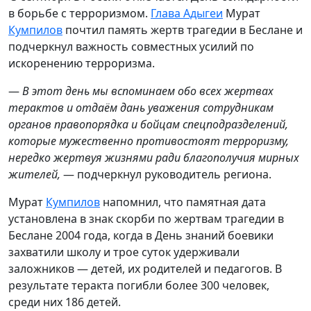
в борьбе с терроризмом.
Глава Адыгеи
Мурат
Кумпилов
почтил память жертв трагедии в Беслане и
подчеркнул важность совместных усилий по
искоренению терроризма.
—
В этот день мы вспоминаем обо всех жертвах
терактов и отдаём дань уважения сотрудникам
органов правопорядка и бойцам спецподразделений,
которые мужественно противостоят терроризму,
нередко жертвуя жизнями ради благополучия мирных
жителей,
— подчеркнул руководитель региона.
Мурат
Кумпилов
напомнил, что памятная дата
установлена в знак скорби по жертвам трагедии в
Беслане 2004 года, когда в День знаний боевики
захватили школу и трое суток удерживали
заложников — детей, их родителей и педагогов. В
результате теракта погибли более 300 человек,
среди них 186 детей.