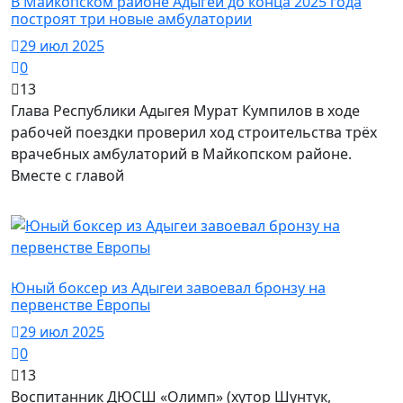
В Майкопском районе Адыгеи до конца 2025 года
построят три новые амбулатории
29 июл 2025
0
13
Глава Республики Адыгея Мурат Кумпилов в ходе
рабочей поездки проверил ход строительства трёх
врачебных амбулаторий в Майкопском районе.
Вместе с главой
Майкопский район / Здоровье
Юный боксер из Адыгеи завоевал бронзу на
первенстве Европы
29 июл 2025
0
13
Воспитанник ДЮСШ «Олимп» (хутор Шунтук,