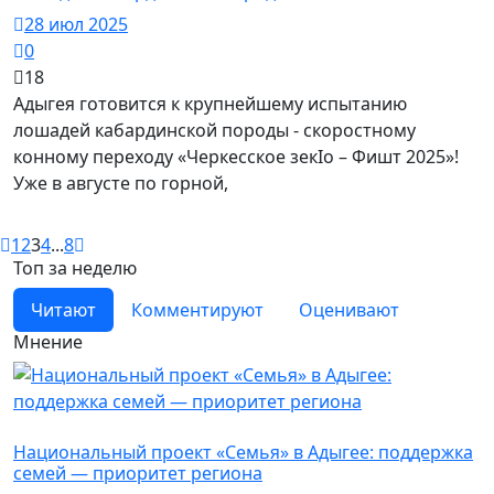
28 июл 2025
0
18
Адыгея готовится к крупнейшему испытанию
лошадей кабардинской породы - скоростному
конному переходу «Черкесское зекIо – Фишт 2025»!
Уже в августе по горной,
1
2
3
4
...
8
Топ за неделю
Читают
Комментируют
Оценивают
Мнение
Новости
Национальный проект «Семья» в Адыгее: поддержка
семей — приоритет региона