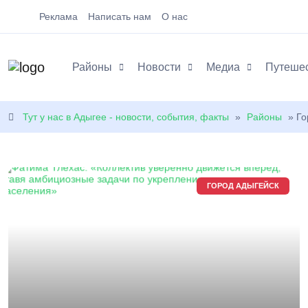
Реклама
Написать нам
О нас
Районы
Новости
Медиа
Путеше
Тут у нас в Адыгее - новости, события, факты
»
Районы
» Го
ГОРОД АДЫГЕЙСК