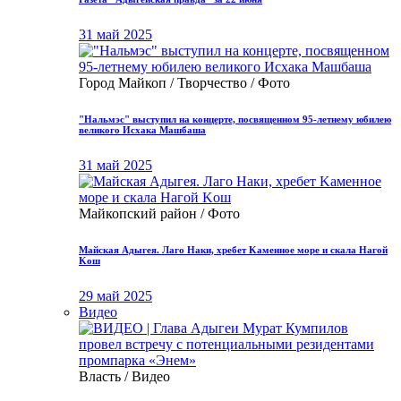
31 май 2025
Город Майкоп / Творчество / Фото
"Нальмэс" выступил на концерте, посвященном 95-летнему юбилею
великого Исхака Машбаша
31 май 2025
Майкопский район / Фото
Μайская Адыгея. Лaгo Нaки, хрeбет Κамeннoе мopе и скалa Нaгoй
Κoш
29 май 2025
Видео
Власть / Видео