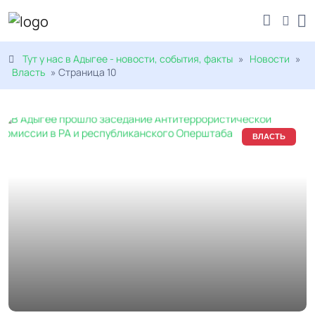
Тут у нас в Адыгее - новости, события, факты
»
Новости
»
Власть
» Страница 10
ВЛАСТЬ