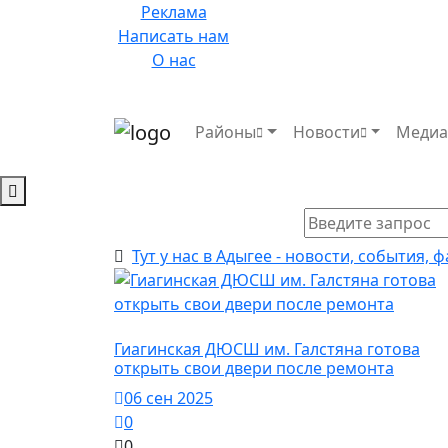
Реклама
Написать нам
О нас
Районы
Новости
Меди
Тут у нас в Адыгее - новости, события, 
Город Майкоп / Власть
Гиагинская ДЮСШ им. Галстяна готова
открыть свои двери после ремонта
06 сен 2025
0
0