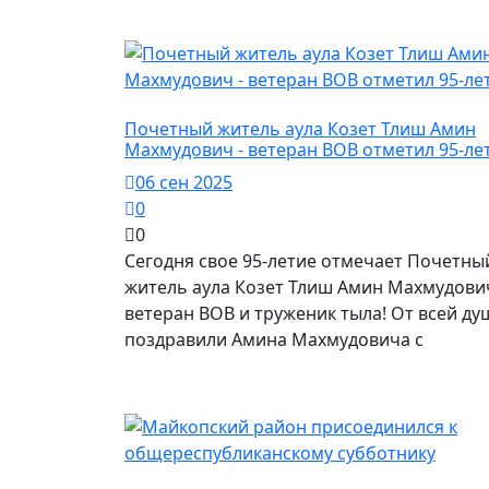
Город Майкоп / Власть
Почетный житель аула Козет Тлиш Амин
Махмудович - ветеран ВОВ отметил 95-ле
06 сен 2025
0
0
Сегодня свое 95-летие отмечает Почетны
житель аула Козет Тлиш Амин Махмудович
ветеран ВОВ и труженик тыла! От всей ду
поздравили Амина Махмудовича с
Город Майкоп / Власть