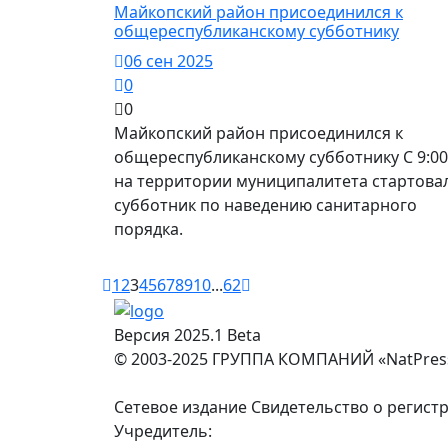
Майкопский район присоединился к
общереспубликанскому субботнику
06 сен 2025
0
0
Майкопский район присоединился к
общереспубликанскому субботнику С 9:00
на территории муниципалитета стартова
субботник по наведению санитарного
порядка.
1
2
3
4
5
6
7
8
9
10
...
62
Версия 2025.1 Beta
© 2003-2025 ГРУППА КОМПАНИЙ «NatPres
Сетевое издание Свидетельство о регист
Учредитель: