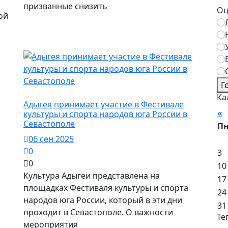
призванные снизить
Оц
ой
Г
Город Майкоп / Власть
Ка
Адыгея принимает участие в Фестивале
«
А
культуры и спорта народов юга России в
Севастополе
П
06 сен 2025
0
3
0
10
Культура Адыгеи представлена на
17
площадках Фестиваля культуры и спорта
24
народов юга России, который в эти дни
31
проходит в Севастополе. О важности
Те
мероприятия