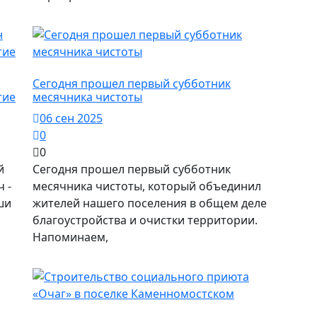
Город Майкоп / Власть
Сегодня прошел первый субботник
тие
месячника чистоты
06 сен 2025
0
0
й
Сегодня прошел первый субботник
 -
месячника чистоты, который объединил
ши
жителей нашего поселения в общем деле
благоустройства и очистки территории.
Напоминаем,
Город Майкоп / Власть