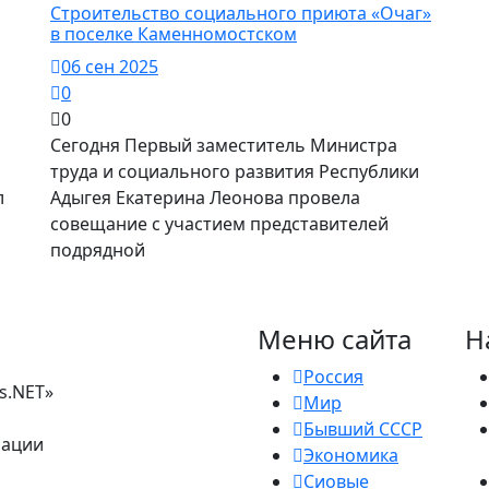
Строительство социального приюта «Очаг»
в поселке Каменномостском
06 сен 2025
0
0
Сегодня Первый заместитель Министра
труда и социального развития Республики
л
Адыгея Екатерина Леонова провела
совещание с участием представителей
подрядной
Меню сайта
Н
Россия
s.NET»
Мир
Бывший СССР
рации
Экономика
Сиовые