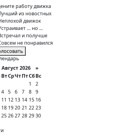
ените работу движка
Лучший из новостных
Неплохой движок
Устраивает ... но ...
Встречал и получше
Совсем не понравился
олосовать
лендарь
вгуст 2026 »
н
Вт
Ср
Чт
Пт
Сб
Вс
1
2
4
5
6
7
8
9
11
12
13
14
15
16
18
19
20
21
22
23
25
26
27
28
29
30
ги