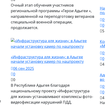
Н
Очный этап обучения участников
На
региональной программы «Герои Адыгеи »,
по
направленной на переподготовку ветеранов
0
специальной военной операции,
0
продолжается.
5
Н
Ко
«М
Город Майкоп / Власть
0
«Инфраструктура для жизни»: в Адыгее
0
начали установку камер по нацпроекту
4
06 сен 2025
Н
0
Ад
во
0
В Республике Адыгея благодаря
0
национальному проекту «Инфраструктура
0
для жизни» устанавливают комплексы фото-
4
е
видеофиксации нарушений ПДД,
На