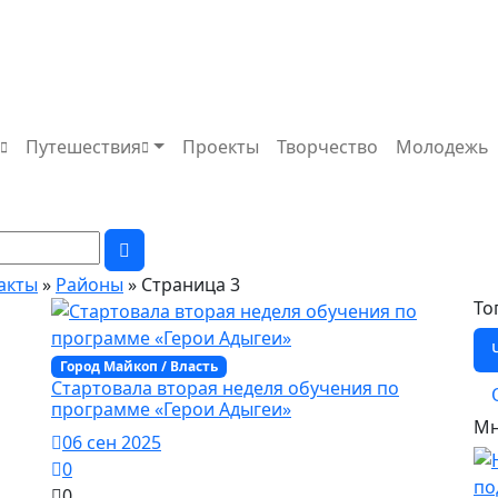
а
Путешествия
Проекты
Творчество
Молодежь
факты
»
Районы
» Страница 3
То
Город Майкоп / Власть
Стартовала вторая неделя обучения по
программе «Герои Адыгеи»
Мн
06 сен 2025
0
0